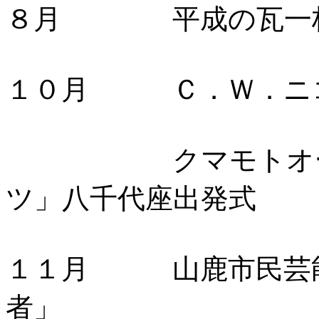
８月 平成の瓦一枚
１０月 Ｃ．Ｗ．ニコ
クマモトオータム
ツ」八千代座出発式
１１月 山鹿市民芸能
者」