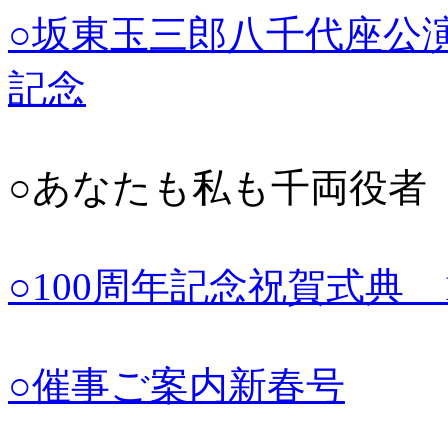
○坂東玉三郎八千代座公演
記念
○あなたも私も千両役者
○100周年記念祝賀式典 
○催事ご案内新春号