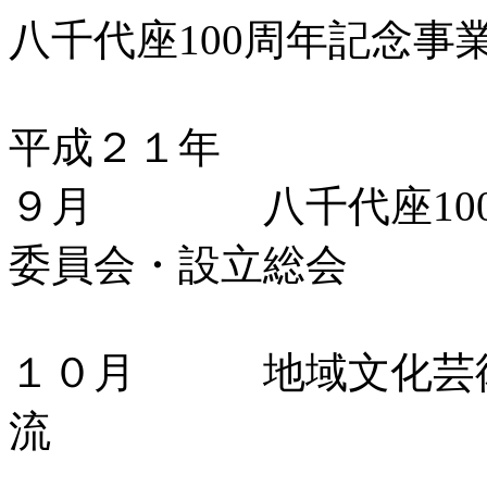
八千代座100周年記念事
平成２１年
９月 八千代座100
委員会・設立総会
１０月 地域文化芸術
流