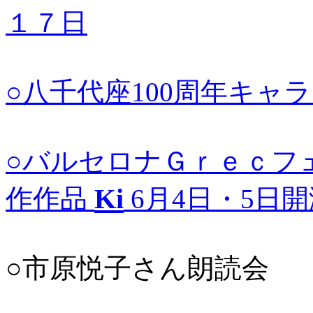
１７日
○八千代座100周年キャ
○バルセロナＧｒｅｃフ
Ki
作作品
6月4日・5日開
○市原悦子さん朗読会