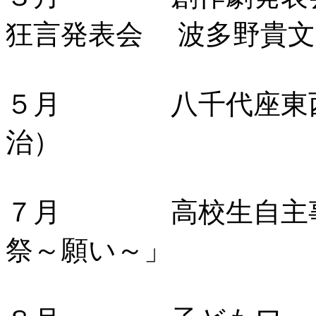
狂言発表会 波多野貴文
５月 八千代座東西
治）
７月 高校生自主事
祭～願い～」