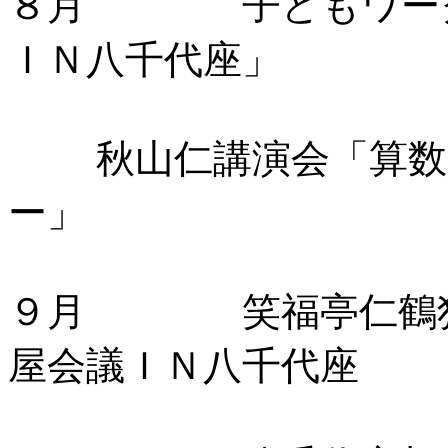
８月 子どもワーク
ＩＮ八千代座」
秋山仁講演会「算数・
ー」
９月 笑福亭仁鶴独
屋会議ＩＮ八千代座