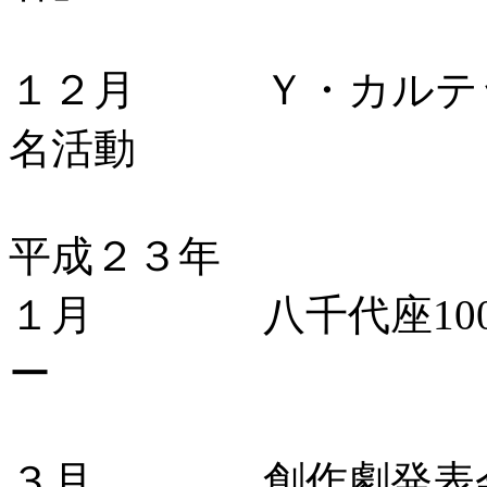
１２月 Ｙ・カルテッ
名活動
平成２３年
１月 八千代座100
ー
３月 創作劇発表会