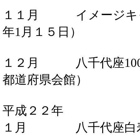
１１月 イメージキャ
年1月１５日）
１２月 八千代座100
都道府県会館）
平成２２年
１月 八千代座白寿